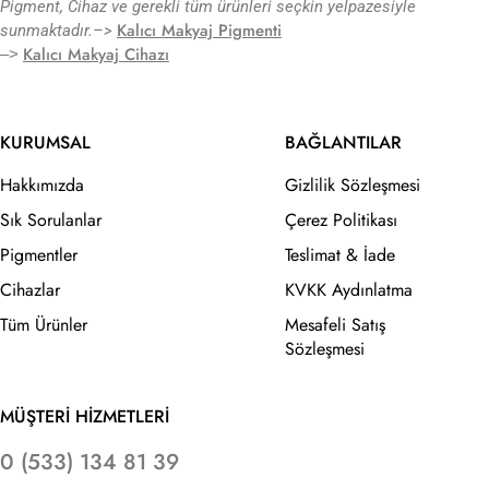
Pigment, Cihaz ve gerekli tüm ürünleri seçkin yelpazesiyle
Kalıcı Makyaj Pigmenti
sunmaktadır.
–>
Kalıcı Makyaj Cihazı
–>
KURUMSAL
BAĞLANTILAR
Hakkımızda
Gizlilik Sözleşmesi
Sık Sorulanlar
Çerez Politikası
Pigmentler
Teslimat & İade
Cihazlar
KVKK Aydınlatma
Tüm Ürünler
Mesafeli Satış
Sözleşmesi
MÜŞTERİ HİZMETLERİ
0 (533) 134 81 39