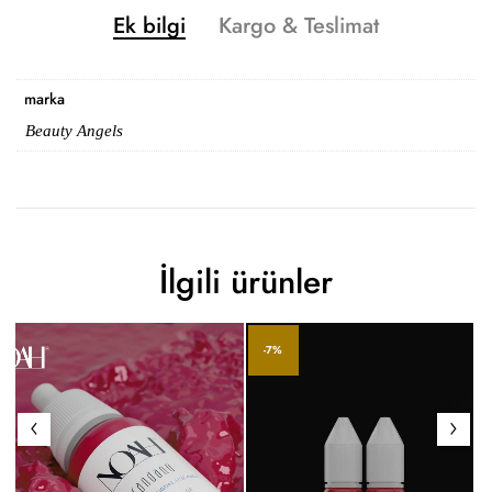
Ek bilgi
Kargo & Teslimat
marka
Beauty Angels
İlgili ürünler
-7%
N
1