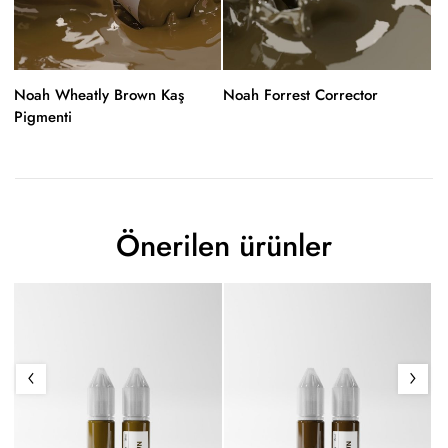
Noah Wheatly Brown Kaş
Noah Forrest Corrector
No
Pigmenti
1
Önerilen ürünler