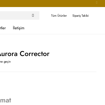
Tüm Ürünler
Sipariş Takibi
tler
İletişim
urora Corrector
ime geçin
imat