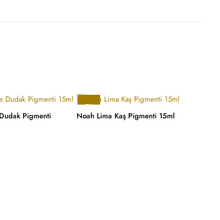
-7%
-7%
Dudak Pigmenti
Noah Lima Kaş Pigmenti 15ml
Noah 
15ml