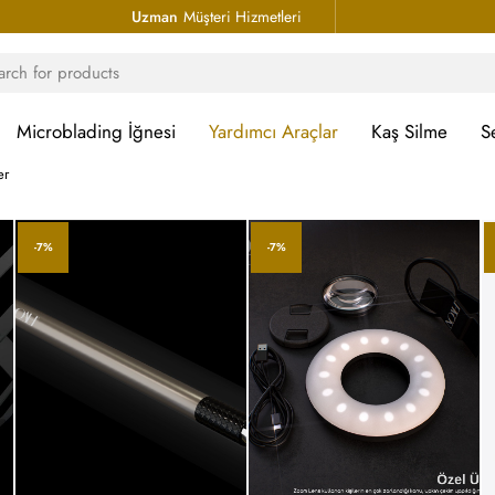
Uzman
Müşteri Hizmetleri
Microblading İğnesi
Yardımcı Araçlar
Kaş Silme
S
er
-7%
-7%