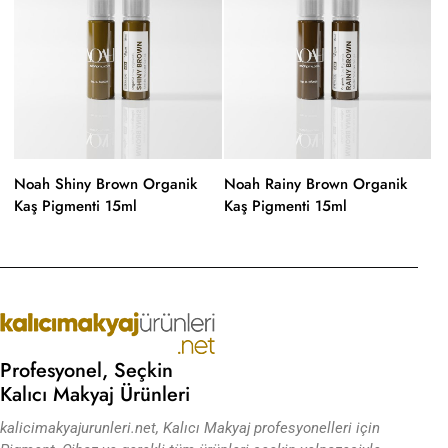
Noah Shiny Brown Organik
Noah Rainy Brown Organik
N
Kaş Pigmenti 15ml
Kaş Pigmenti 15ml
Ka
Profesyonel, Seçkin
Kalıcı Makyaj Ürünleri
kalicimakyajurunleri.net, Kalıcı Makyaj profesyonelleri için