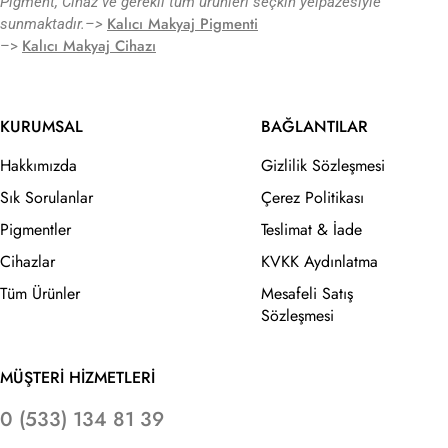
Pigment, Cihaz ve gerekli tüm ürünleri seçkin yelpazesiyle
Kalıcı Makyaj Pigmenti
sunmaktadır.
–>
Kalıcı Makyaj Cihazı
–>
KURUMSAL
BAĞLANTILAR
Hakkımızda
Gizlilik Sözleşmesi
Sık Sorulanlar
Çerez Politikası
Pigmentler
Teslimat & İade
Cihazlar
KVKK Aydınlatma
Tüm Ürünler
Mesafeli Satış
Sözleşmesi
MÜŞTERİ HİZMETLERİ
0 (533) 134 81 39