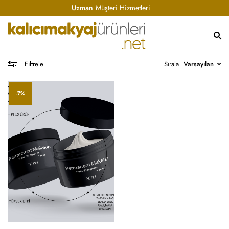
Uzman
Müşteri Hizmetleri
Sırala
Varsayılan
Filtrele
-7%