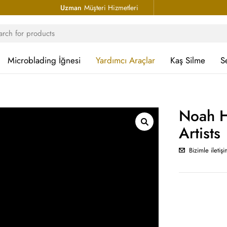
Uzman
Müşteri Hizmetleri
Microblading İğnesi
Yardımcı Araçlar
Kaş Silme
S
Noah H
Artists
Bizimle iletiş