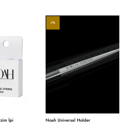
-7%
-7%
zim İpi
Noah Universal Holder
Noah