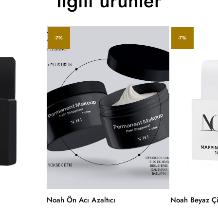
İlgili ürünler
-7%
-7%
Noah Ön Acı Azaltıcı
Noah Beyaz Çi