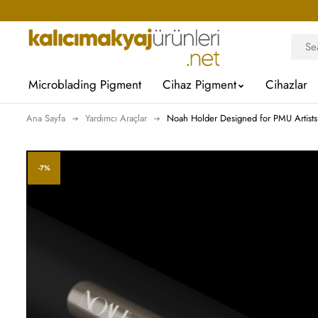
Microblading Pigment
Cihaz Pigment
Cihazlar
Ana Sayfa
Yardımcı Araçlar
Noah Holder Designed for PMU Artists
-7%