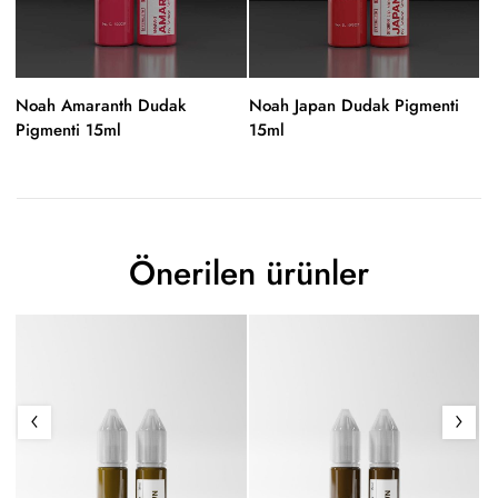
Noah Amaranth Dudak
Noah Japan Dudak Pigmenti
N
Pigmenti 15ml
15ml
Pi
Önerilen ürünler