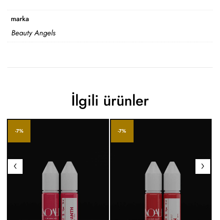
marka
Beauty Angels
İlgili ürünler
-7%
-7%