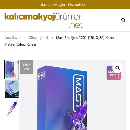
Uzman
Müşteri Hizmetleri
Ana Sayfa
Cihaz İğnesi
Mast Pro iğne 1201 (1RL 0,35) Kalıcı
Makyaj Cihaz iğnesi
STOK
YOK