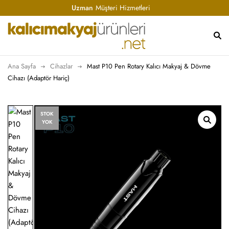
Uzman
Müşteri Hizmetleri
Ana Sayfa
Cihazlar
Mast P10 Pen Rotary Kalıcı Makyaj & Dövme
Cihazı (Adaptör Hariç)
STOK
YOK