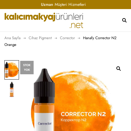
Uzman
Müşteri Hizmetleri
Ana Sayfa
Cihaz Pigment
Corrector
Hanafy Corrector N2
Orange
STOK
YOK