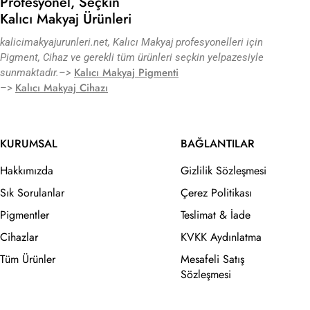
Profesyonel, Seçkin
Kalıcı Makyaj Ürünleri
kalicimakyajurunleri.net, Kalıcı Makyaj profesyonelleri için
Pigment, Cihaz ve gerekli tüm ürünleri seçkin yelpazesiyle
Kalıcı Makyaj Pigmenti
sunmaktadır.
–>
Kalıcı Makyaj Cihazı
–>
KURUMSAL
BAĞLANTILAR
Hakkımızda
Gizlilik Sözleşmesi
Sık Sorulanlar
Çerez Politikası
Pigmentler
Teslimat & İade
Cihazlar
KVKK Aydınlatma
Tüm Ürünler
Mesafeli Satış
Sözleşmesi