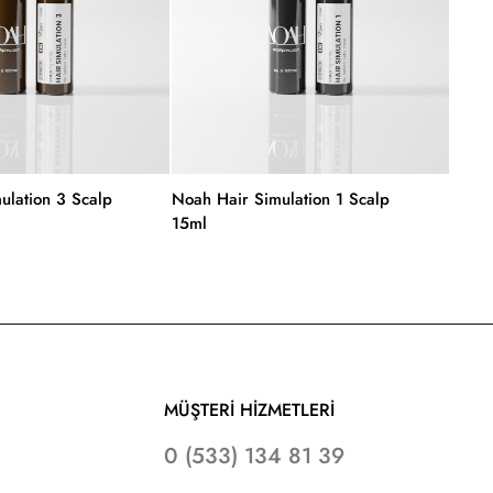
ulation 3 Scalp
Noah Hair Simulation 1 Scalp
Noah 
15ml
MÜŞTERİ HİZMETLERİ
0 (533) 134 81 39