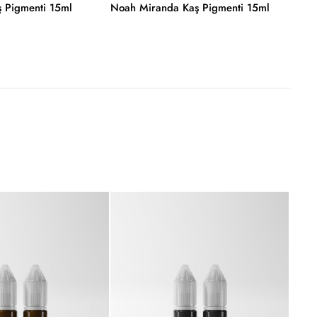
 Pigmenti 15ml
Noah Miranda Kaş Pigmenti 15ml
Noah 
-7%