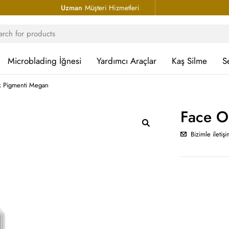
Uzman
Müşteri Hizmetleri
Microblading İğnesi
Yardımcı Araçlar
Kaş Silme
S
k Pigmenti Megan
Face O
Bizimle iletiş