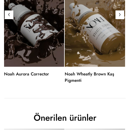
Noah Aurora Corrector
Noah Wheatly Brown Kaş
No
Pigmenti
1
Önerilen ürünler