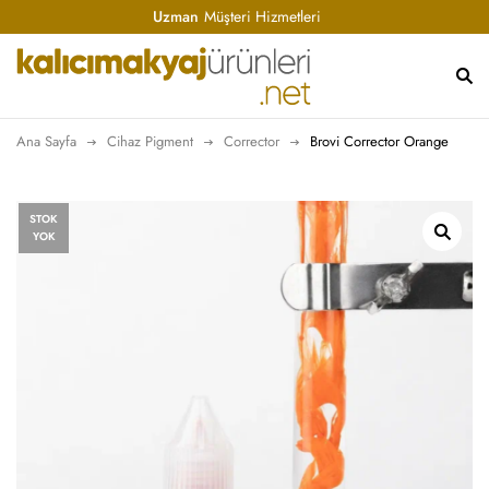
Uzman
Müşteri Hizmetleri
Ana Sayfa
Cihaz Pigment
Corrector
Brovi Corrector Orange
STOK
YOK