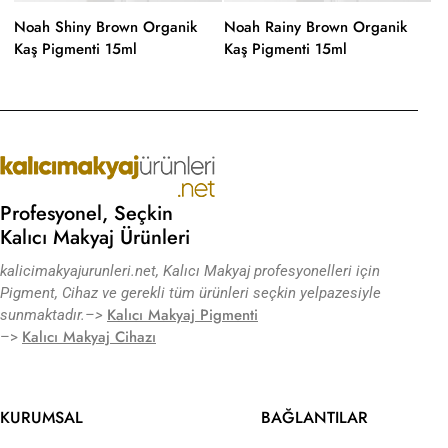
Noah Shiny Brown Organik
Noah Rainy Brown Organik
N
Kaş Pigmenti 15ml
Kaş Pigmenti 15ml
Ka
Profesyonel, Seçkin
Kalıcı Makyaj Ürünleri
kalicimakyajurunleri.net, Kalıcı Makyaj profesyonelleri için
Pigment, Cihaz ve gerekli tüm ürünleri seçkin yelpazesiyle
Kalıcı Makyaj Pigmenti
sunmaktadır.
–>
Kalıcı Makyaj Cihazı
–>
KURUMSAL
BAĞLANTILAR