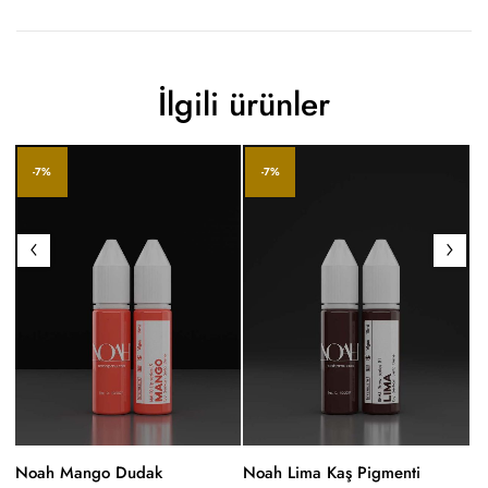
İlgili ürünler
-7%
-7%
Noah Mango Dudak
Noah Lima Kaş Pigmenti
No