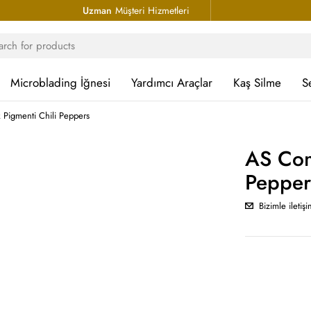
Uzman
Müşteri Hizmetleri
Microblading İğnesi
Yardımcı Araçlar
Kaş Silme
S
Pigmenti Chili Peppers
AS Com
Pepper
Bizimle iletiş