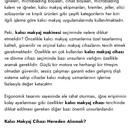
iğneleri, microblading boyaları, cihaz boyaları, microblading
kalem ve iğneler, kalıcı makyaj ekipmanları, kremler, jeller, silici
solüsyonlar ve kirpik ürünleri gibi çeşitli kategorilerin her biri
ilgili işleme göre kalıcı makyaj uygulamalarında kullanılmaktadır.
Peki,
kalıcı makyaj makinesi
seçiminde nelere dikkat
etmelidir? Öncelikle kalıcı makyaj uzmanlarına özel tasarlanmış
kaliteli, güvenilir ve orijinal kalıcı makyaj cihazlarını tercih etmek
gerekmektedir. Özellikle en çok kullanılan
kalıcı makyaj cihazı
ve dövme cihazı seçiminde bazı unsurların varlığını özellikle
aramak gereklidir. Güçlü bir motora ve herhangi bir titreşim
olmadan güvenilir, sessiz çalışmayı garanti eden gelişmiş dişli
sisteme sahip cihazlar kalıcı makyaj uzmanlarının işlerine
fazlasıyla değer katacaktır.
Ergonomik tasarımı sayesinde ele rahat oturması, iğne erişiminin
kolay ayarlanması gibi özellikler
kalıcı makyaj cihazı
tercihinde
dikkat edilmesi gereken diğer bazı önemli unsurlardandır.
Kalıcı Makyaj Cihazı Nereden Alınmalı?