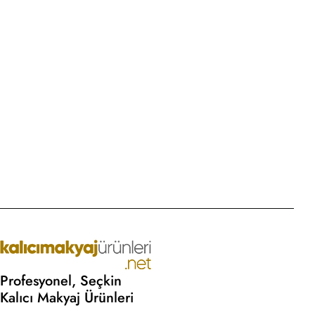
10
M
E
Profesyonel, Seçkin
Kalıcı Makyaj Ürünleri