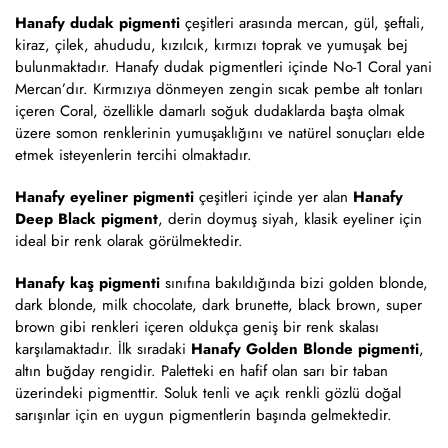
Hanafy dudak pigmenti
çeşitleri arasında mercan, gül, şeftali,
kiraz, çilek, ahududu, kızılcık, kırmızı toprak ve yumuşak bej
bulunmaktadır. Hanafy dudak pigmentleri içinde No-1 Coral yani
Mercan’dır. Kırmızıya dönmeyen zengin sıcak pembe alt tonları
içeren Coral, özellikle damarlı soğuk dudaklarda başta olmak
üzere somon renklerinin yumuşaklığını ve natürel sonuçları elde
etmek isteyenlerin tercihi olmaktadır.
Hanafy eyeliner pigmenti
çeşitleri içinde yer alan
Hanafy
Deep Black pigment
, derin doymuş siyah, klasik eyeliner için
ideal bir renk olarak görülmektedir.
Hanafy kaş pigmenti
sınıfına bakıldığında bizi golden blonde,
dark blonde, milk chocolate, dark brunette, black brown, super
brown gibi renkleri içeren oldukça geniş bir renk skalası
karşılamaktadır. İlk sıradaki
Hanafy Golden Blonde pigmenti
,
altın buğday rengidir. Paletteki en hafif olan sarı bir taban
üzerindeki pigmenttir. Soluk tenli ve açık renkli gözlü doğal
sarışınlar için en uygun pigmentlerin başında gelmektedir.