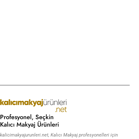
10
M
E
Profesyonel, Seçkin
Kalıcı Makyaj Ürünleri
kalicimakyajurunleri.net, Kalıcı Makyaj profesyonelleri için